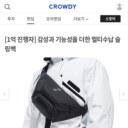
투자
펀딩
모의펀딩
더보기
스토어
[1억 진행자] 감성과 기능성을 더한 멀티수납 슬
링백
Previous
Next