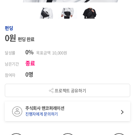
펀딩
0원
펀딩 완료
0%
달성률
목표금액 10,000원
종료
남은기간
0명
참여자
프로젝트 공유하기
주식회사 맨코퍼레이션
진행자에게 문의하기