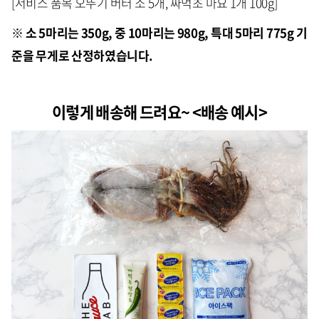
[서비스 품목 오뚜기 버터 소 5개, 짜먹초 마요 1개 100g]
※ 소 5마리는 350g, 중 10마리는 980g, 특대 5마리 775g 기
준을 무게로 산정하였습니다.
이렇게 배송해 드려요~ <배송 예시>