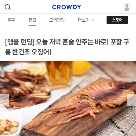
투자
펀딩
모의펀딩
더보기
스토어
[앵콜 펀딩] 오늘 저녁 혼술 안주는 바로! 포항 구
룡 반건조 오징어!
Previous
Next