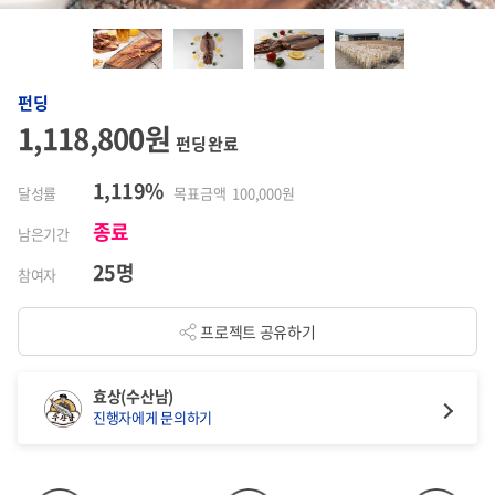
펀딩
1,118,800원
펀딩 완료
1,119%
달성률
목표금액 100,000원
종료
남은기간
25명
참여자
프로젝트 공유하기
효상(수산남)
진행자에게 문의하기