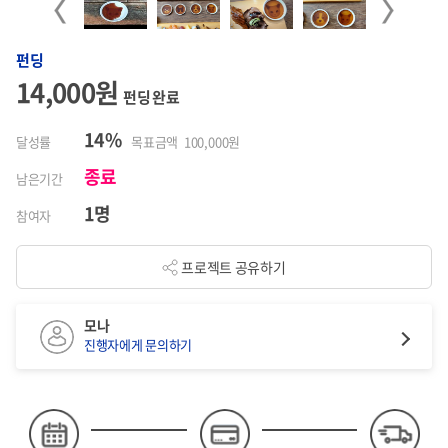
Previous
Next
펀딩
14,000원
펀딩 완료
14%
달성률
목표금액 100,000원
종료
남은기간
1명
참여자
프로젝트 공유하기
모나
진행자에게 문의하기