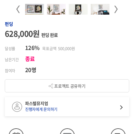
Previous
Next
펀딩
628,000원
펀딩 완료
126%
달성률
목표금액 500,000원
종료
남은기간
20명
참여자
프로젝트 공유하기
파스텔뮤지엄
진행자에게 문의하기