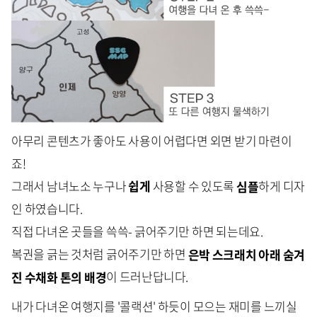
아무리 콘텐츠가 좋아도 사용이 어렵다면 외면 받기 마련이
죠!
그래서 남녀노소 누구나
쉽게
사용할 수 있도록
심플
하게 디자
인 하였습니다.
직접 다녀온 곳들을 쓱쓱- 긁어주기만 하면 되는데요.
복권을 긁는 것처럼 긁어주기만 하면
은박 스크래치 아래 숨겨
진 수채화 톤의 배경
이 드러난답니다.
내가 다녀온 여행지를 '콜랙션' 하듯이 모으는 재미를 느끼실