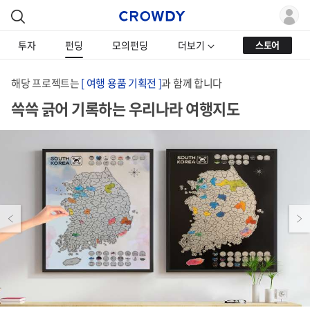
투자
펀딩
모의펀딩
더보기
스토어
해당 프로젝트는
[ 여행 용품 기획전 ]
과 함께 합니다
쓱쓱 긁어 기록하는 우리나라 여행지도
Previous
Next