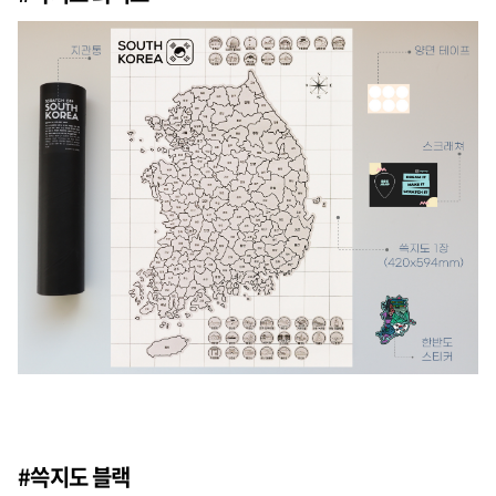
#쓱지도 블랙