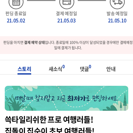
펀딩 종료일
결제 예정일
발송 예정일
21.05.02
21.05.03
21.05.10
펀딩을 마치면
결제 예약 상태
입니다. 종료일에 100% 이상이 달성되었을 경우에만 결제예정
일에 결제가 됩니다.
0
0
스토리
새소식
댓글
안내
쓱타일리쉬한 프로 여행러들!
집돌이 집순이 초보 여행러들!