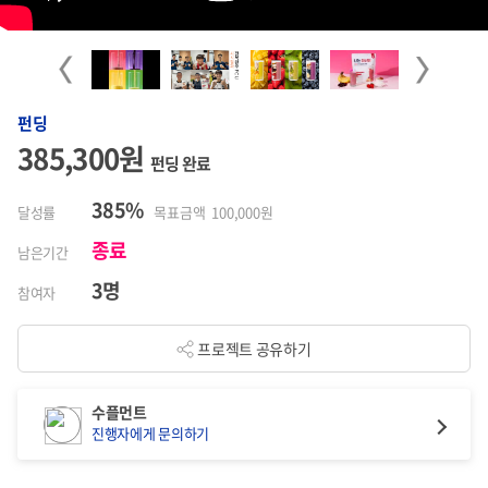
Previous
Next
펀딩
385,300원
펀딩 완료
385%
달성률
목표금액 100,000원
종료
남은기간
3명
참여자
프로젝트 공유하기
수플먼트
진행자에게 문의하기