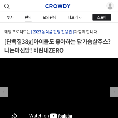
투자
펀딩
모의펀딩
더보기
스토어
해당 프로젝트는
[ 2023 농식품 펀딩 전용관 ]
과 함께 합니다
[단백질38g]아이들도 좋아하는 닭가슴살주스?
나는마신닭! 비린내ZERO
Previous
Next