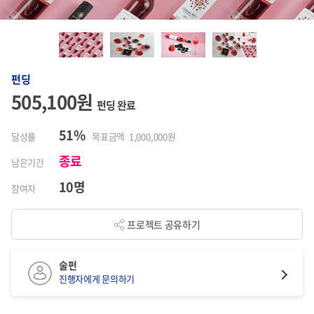
펀딩
505,100원
펀딩 완료
51%
달성률
목표금액 1,000,000원
종료
남은기간
10명
참여자
프로젝트 공유하기
술펀
진행자에게 문의하기