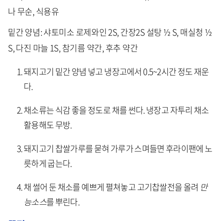
나 무순, 식용유
밑간 양념: 샤토미소 로제와인 2S, 간장2S 설탕 ½ S, 매실청 ½
S, 다진 마늘 1S, 참기름 약간, 후추 약간
돼지고기 밑간 양념 넣고 냉장고에서 0.5~2시간 정도 재운
다.
채소류는 식감 좋을 정도로 채를 썬다. 냉장고 자투리 채소
활용해도 무방.
돼지고기 찹쌀가루를 묻혀 가루가 스며들면 후라이팬에 노
릇하게 굽는다.
채 썰어 둔 채소를 예쁘게 펼쳐놓고 고기찹쌀전을 올려
만
능소스
를 뿌린다.