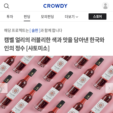
투자
펀딩
모의펀딩
더보기
스토어
해당 프로젝트는
[ 술펀 ]
과 함께 합니다
캠벨 얼리의 러블리한 색과 맛을 담아낸 한국와
인의 정수 [샤토미소]
Previous
Next