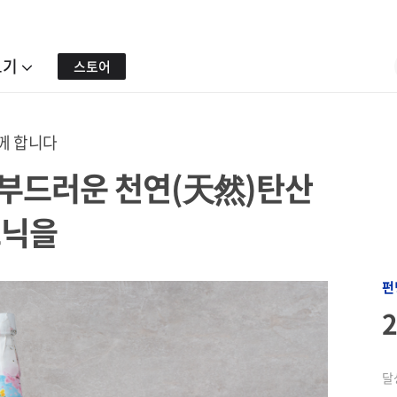
보기
스토어
께 합니다
; 부드러운 천연(天然)탄산
크닉을
펀
달