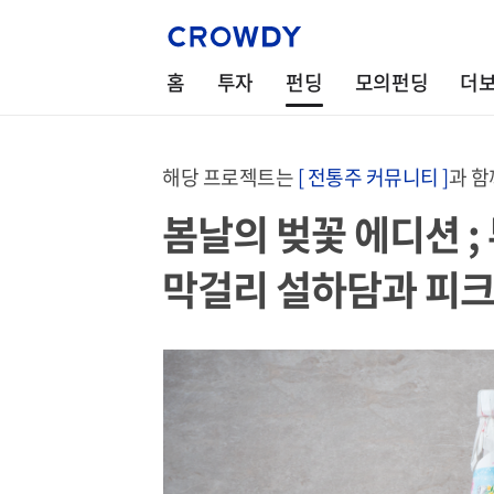
홈
투자
펀딩
모의펀딩
더
해당 프로젝트는
[ 전통주 커뮤니티 ]
과 함
봄날의 벚꽃 에디션 
막걸리 설하담과 피