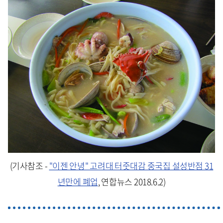
(기사참조 -
"이젠 안녕" 고려대 터줏대감 중국집 설성반점 31
년만에 폐업
, 연합뉴스 2018.6.2)