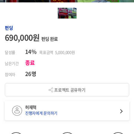
펀딩
690,000원
펀딩 완료
14%
달성률
목표금액 5,000,000원
종료
남은기간
26명
참여자
프로젝트 공유하기
허재혁
진행자에게 문의하기