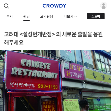
투자
펀딩
모의펀딩
더보기
스토어
고려대 <설성번개반점> 의 새로운 출발을 응원
해주세요