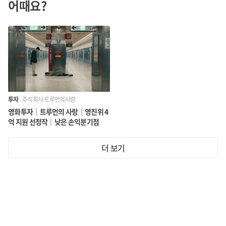
어때요?
투자
주식회사 트루먼의사랑
영화투자｜트루먼의 사랑｜영진위 4
억 지원 선정작｜낮은 손익분기점
더 보기