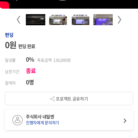
Previous
Next
펀딩
0원
펀딩 완료
0%
달성률
목표금액 130,000원
종료
남은기간
0명
참여자
프로젝트 공유하기
주식회사 내일엔
진행자에게 문의하기