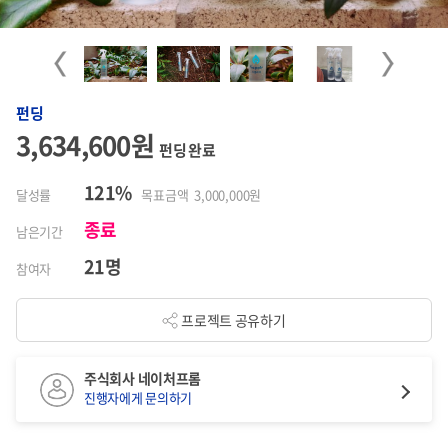
Previous
Next
펀딩
3,634,600원
펀딩 완료
121%
달성률
목표금액 3,000,000원
종료
남은기간
21명
참여자
프로젝트 공유하기
주식회사 네이처프롬
진행자에게 문의하기