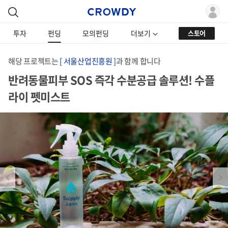
투자
펀딩
모의펀딩
더보기
스토어
해당 프로젝트는
[ 서울산업진흥원 ]
과 함께 합니다
반려동물피부 SOS 즉각 수분공급 솔루션! 수플
라이 펫미스트
Previous
Next