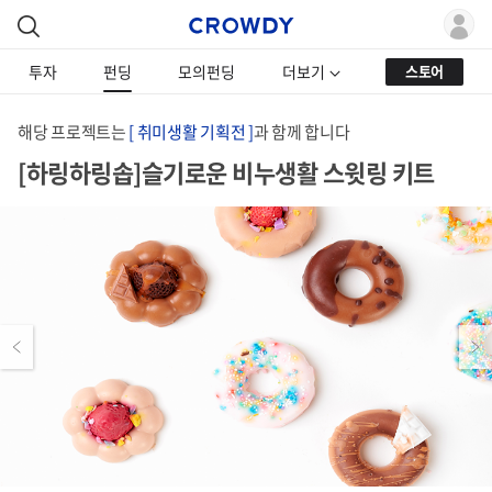
투자
펀딩
모의펀딩
더보기
스토어
해당 프로젝트는
[ 취미생활 기획전 ]
과 함께 합니다
[하링하링솝]슬기로운 비누생활 스윗링 키트
Previous
Next