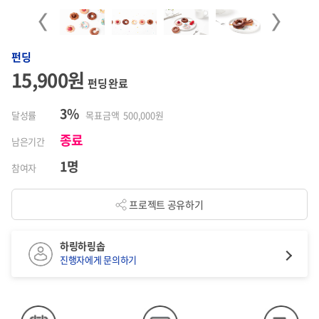
Previous
Next
펀딩
15,900원
펀딩 완료
3%
달성률
목표금액 500,000원
종료
남은기간
1명
참여자
프로젝트 공유하기
하링하링솝
진행자에게 문의하기