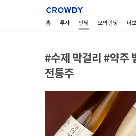
홈
투자
펀딩
모의펀딩
더
#수제 막걸리 #약주
전통주