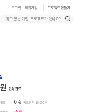
로그인
회원가입
프로젝트 만들기
|
딩
0원
펀딩 완료
0%
성률
목표금액 10,000원
종료