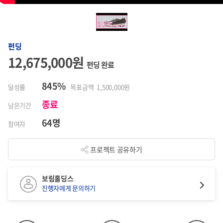
펀딩
12,675,000원
펀딩 완료
845%
달성률
목표금액 1,500,000원
종료
남은기간
64명
참여자
프로젝트 공유하기
보림홀딩스
진행자에게 문의하기