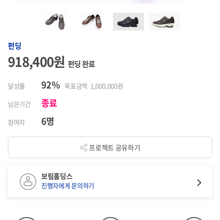
펀딩
918,400원
펀딩 완료
92%
달성률
목표금액 1,000,000원
종료
남은기간
6명
참여자
프로젝트 공유하기
보림홀딩스
진행자에게 문의하기