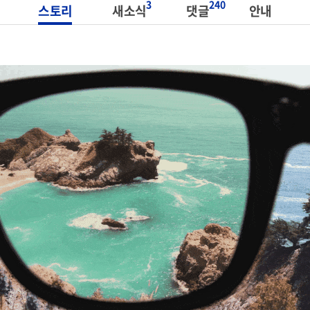
3
240
스토리
새소식
댓글
안내