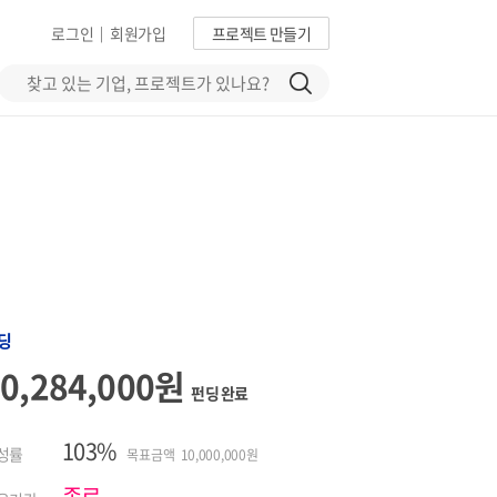
로그인
회원가입
프로젝트 만들기
|
딩
10,284,000원
펀딩 완료
103%
성률
목표금액 10,000,000원
종료