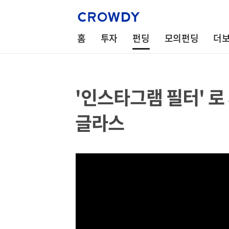
홈
투자
펀딩
모의펀딩
더
'인스타그램 필터' 로
글라스