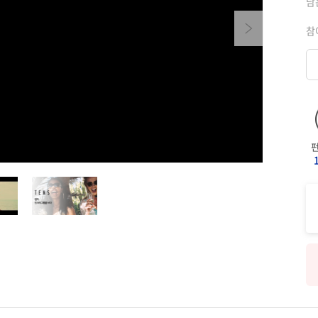
남
Next
참