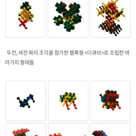
두칸, 세칸 짜리 조각을 첨가한 블록형 <더큐브>로 조립한 여
러가지 형태들