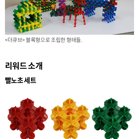
<더큐브> 블록형으로 조립한 형태들.
리워드 소개
빨노초 세트