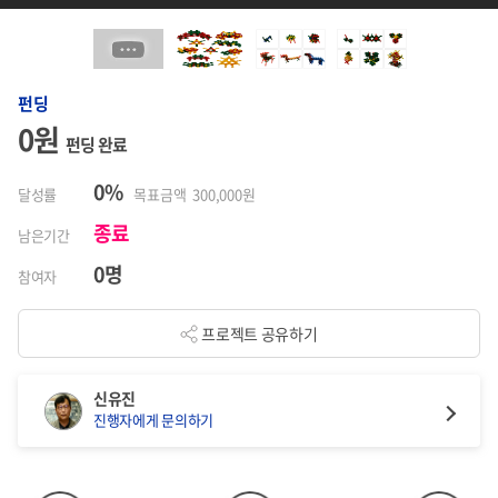
펀딩
0원
펀딩 완료
0%
달성률
목표금액 300,000원
종료
남은기간
0명
참여자
프로젝트 공유하기
신유진
진행자에게 문의하기