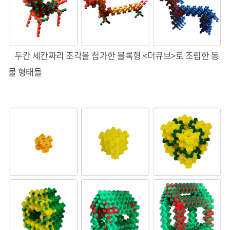
두칸 세칸짜리 조각을 첨가한 블록형 <더큐브>로 조립한 동
물 형태들