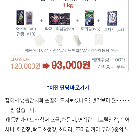
*
이전 펀딩 바로가기
집에서 냉동참치회 손질해 드셔보셨나요? 생각보다 훨~~~~~
~~씬 쉽습니다.
해동법가이드와 함께 소금, 해동지, 면장갑, 니트릴장갑, 생와
사비, 회간장, 락교초생강, 초데리, 조미김 까지 무려 9종의 부