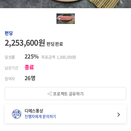
펀딩
2,253,600원
펀딩 완료
225%
달성률
목표금액 1,000,000원
종료
남은기간
26명
참여자
프로젝트 공유하기
디에스통상
진행자에게 문의하기