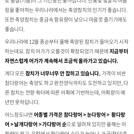
로 품질(기름)이 그 기간동안 좋아집니다. 선홍빛 빛깔의 마블
링을 좋아하는 우리나라에서는 축양참치의 인기가 좋습니다.
또한 축양참치는 중금속 함유량이 낮으니 마음껏 즐기기에도
좋습니다.
우리나라에 12월 중순부터 올해 축양된 참치가 들어오기 시작
하는데요. 참치 어가가 오를것이 확정되었기 때문에
지금부터
자연스럽게 어가가 계속해서 조금씩 올라가고 있습니다.
게다 모든
참치가 너무너무 안 잡히고 있습니다.
가격이 비싼
참다랑어는 축양도 하고 완전양식까지도 도전하고 있지만, 다
른 참치는 전량 쿼터에 따른 어획에 기반하는데, 어획량이 예
년만 못하답니다.
어느정도냐면
어종별 가격은 참다랑어 > 눈다랑어 > 황다랑
어 > 날개다랑어 > 가다랑어 순
으로 알려져 있지만 올해는 어
획량이 적고, 유럽에서 황다랑어 수요가 늘어나, 가공(절단)후