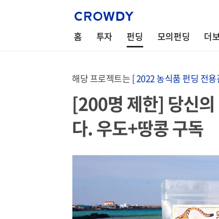
홈
투자
펀딩
모의펀딩
더
해당 프로젝트는
[ 2022 농식품 펀딩 전용관
[200명 제한] 당신
다. 우도+땅콩 구독