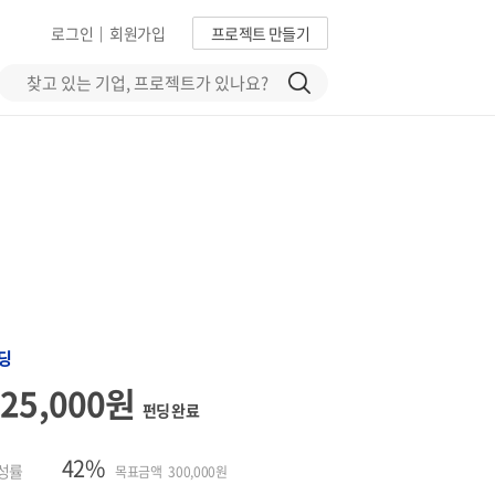
로그인
회원가입
프로젝트 만들기
|
딩
125,000원
펀딩 완료
42%
성률
목표금액 300,000원