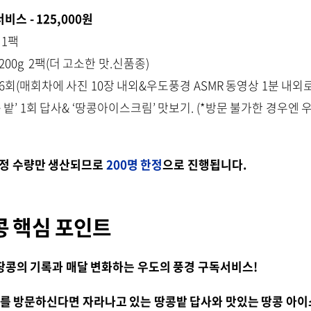
비스 - 125,000원
 1팩
200g 2팩(더 고소한 맛.신품종)
독 6회(매회차에 사진 10장 내외&우도풍경 ASMR 동영상 1분 내외
땅콩 밭’ 1회 답사& ‘땅콩아이스크림’ 맛보기. (*방문 불가한 경우엔 
한정 수량만 생산되므로
200명 한정
으로 진행됩니다.
 핵심 포인트
땅콩의 기록과 매달 변화하는 우도의 풍경 구독서비스!
우도를 방문하신다면 자라나고 있는 땅콩밭 답사와 맛있는 땅콩 아