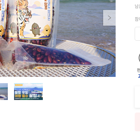
남
Next
참