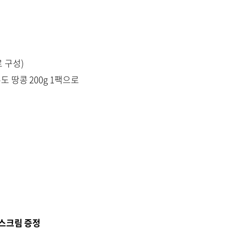
로 구성)
우도 땅콩 200g 1팩으로
이스크림 증정