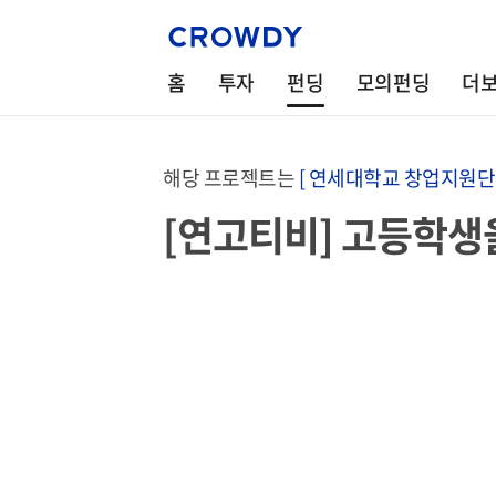
홈
투자
펀딩
모의펀딩
더
해당 프로젝트는
[ 연세대학교 창업지원단 
[연고티비] 고등학생