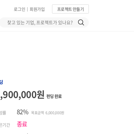
로그인
회원가입
프로젝트 만들기
|
딩
4,900,000원
펀딩 완료
82%
성률
목표금액 6,000,000원
종료
은기간