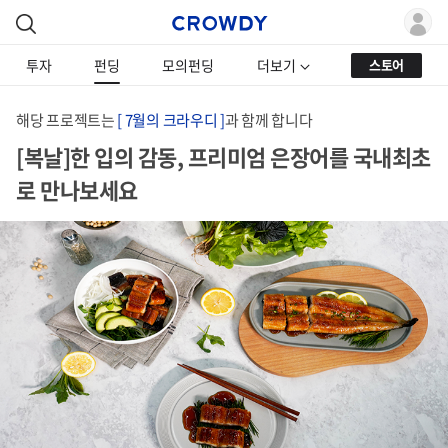
투자
펀딩
모의펀딩
더보기
스토어
해당 프로젝트는
[ 7월의 크라우디 ]
과 함께 합니다
[복날]한 입의 감동, 프리미엄 은장어를 국내최초
로 만나보세요