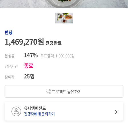
펀딩
1,469,270원
펀딩 완료
147%
달성률
목표금액 1,000,000원
종료
남은기간
25명
참여자
프로젝트 공유하기
유니앰퍼샌드
진행자에게 문의하기