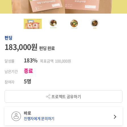
펀딩
183,000원
펀딩 완료
183%
달성률
목표금액 100,000원
종료
남은기간
5명
참여자
프로젝트 공유하기
바로
진행자에게 문의하기