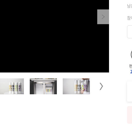
남
Next
참
Next