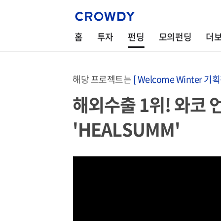
홈
투자
펀딩
모의펀딩
더
해당 프로젝트는
[ Welcome Winter 기획
해외수출 1위! 와코
'HEALSUMM'