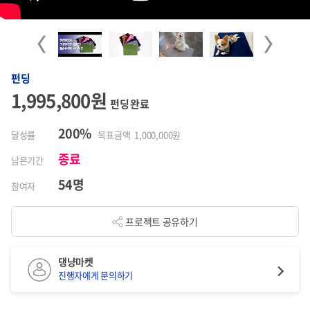
Previous
Next
펀딩
1,995,800원
펀딩 완료
200%
달성률
목표금액 1,000,000원
종료
남은기간
54명
참여자
프로젝트 공유하기
댕냥마켓
진행자에게 문의하기