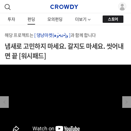
투자
펀딩
모의펀딩
더보기
스토어
해당 프로젝트는
[ 댕냥마켓(๑و•̀ω•́)و ]
과 함께 합니다
냄새로 고민하지 마세요. 갈지도 마세요. 씻어내
면 끝 [워시패드]
Previous
Next