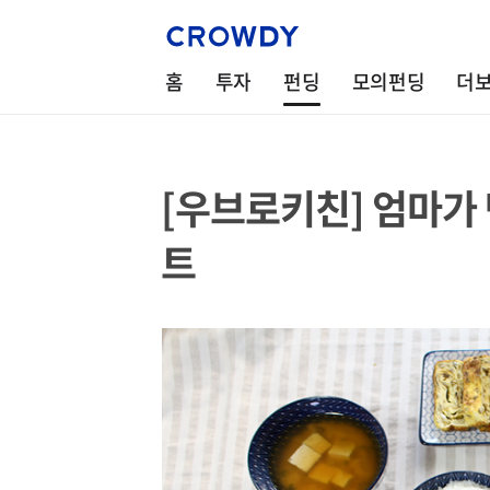
홈
투자
펀딩
모의펀딩
더
[우브로키친] 엄마가
트