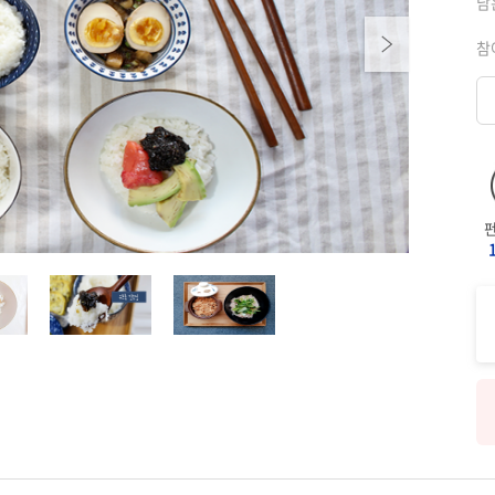
남
Next
참