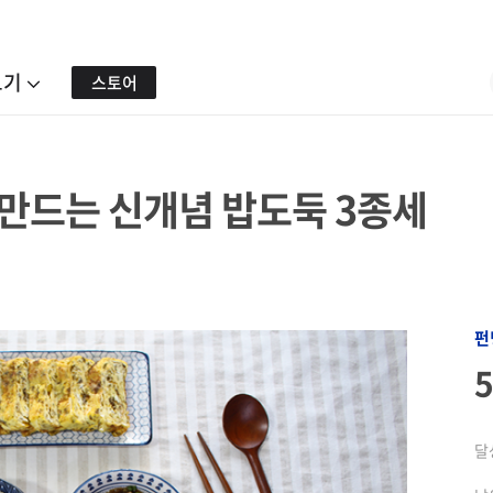
보기
스토어
 만드는 신개념 밥도둑 3종세
펀
달