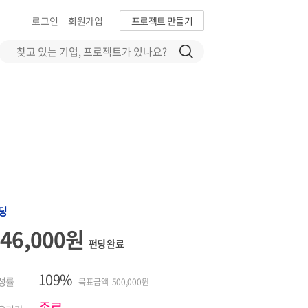
로그인
회원가입
프로젝트 만들기
|
딩
546,000원
펀딩 완료
109%
성률
목표금액 500,000원
종료