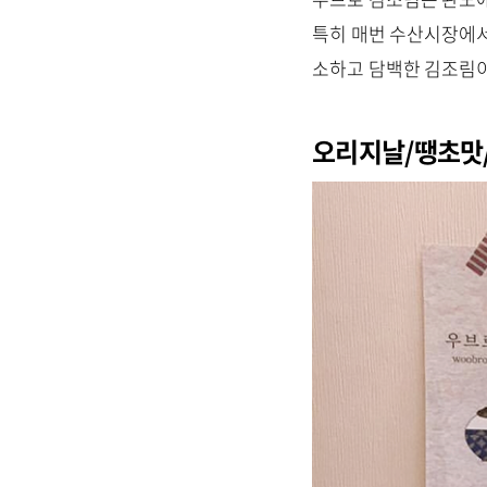
특히 매번 수산시장에서
소하고 담백한 김조림
오리지날/땡초맛