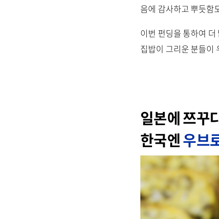
음에 감사하고 뿌듯함도
이번 펀딩을 통하여 더
집밥이 그리운 분들이 
일본에 쯔꾸
한국엔
우브로