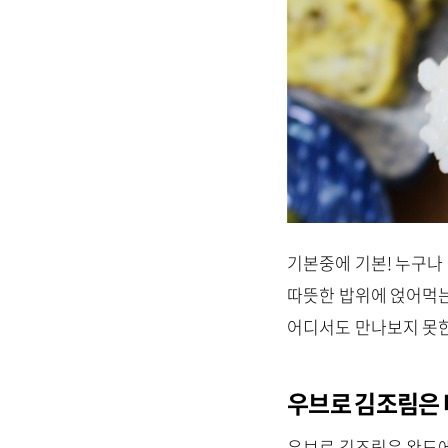
기본중에 기본! 누구나
따뜻한 밥위에 얹어먹는
어디서도 만나보지 못한
우브로 김조림은 
우브로 김조림은 완도에