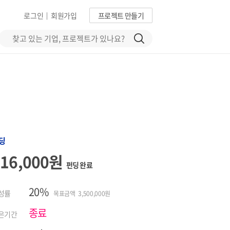
로그인
회원가입
프로젝트 만들기
|
딩
716,000원
펀딩 완료
20%
성률
목표금액 3,500,000원
종료
은기간