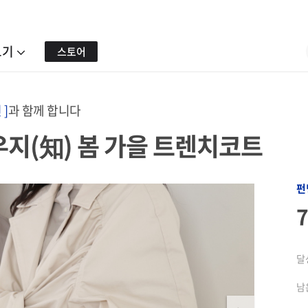
보기
스토어
]
과 함께 합니다
우지(知) 봄 가을 트렌치코트
펀
달
남