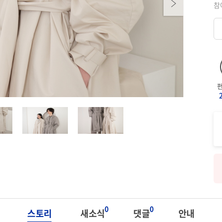
Next
참
0
0
스토리
새소식
댓글
안내