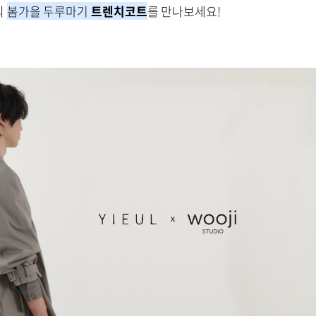
의
봄가을 두루마기
트렌치코트
를 만나보세요!