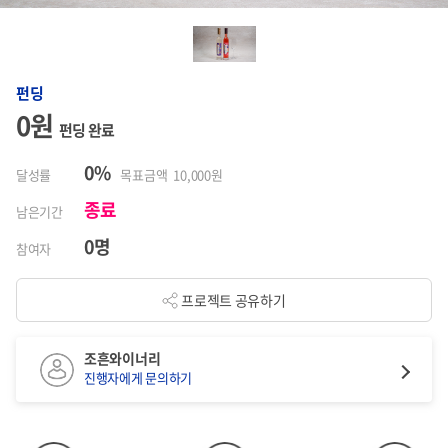
펀딩
0원
펀딩 완료
0%
달성률
목표금액 10,000원
종료
남은기간
0명
참여자
프로젝트 공유하기
조흔와이너리
진행자에게 문의하기