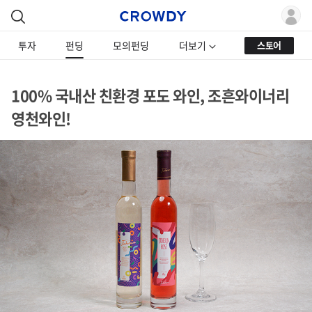
투자
펀딩
모의펀딩
더보기
스토어
100% 국내산 친환경 포도 와인, 조흔와이너리
영천와인!