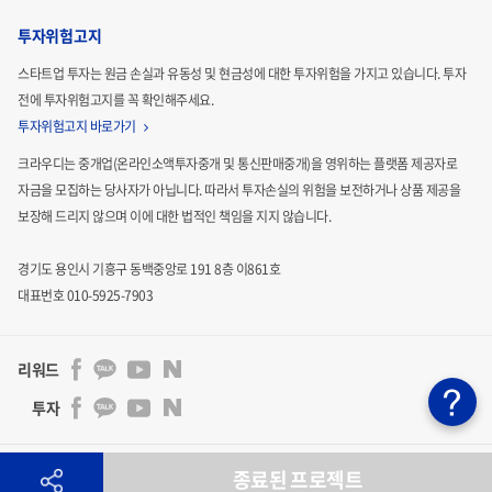
투자위험고지
스타트업 투자는 원금 손실과 유동성 및 현금성에 대한 투자위험을 가지고 있습니다.
투자
전에 투자위험고지를 꼭 확인해주세요.
투자위험고지 바로가기
크라우디는 중개업(온라인소액투자중개 및 통신판매중개)을 영위하는 플랫폼 제공자로
자금을 모집하는
당사자가 아닙니다. 따라서 투자손실의 위험을 보전하거나 상품 제공을
보장해 드리지 않으며 이에 대한 법적인
책임을 지지 않습니다.
경기도 용인시 기흥구 동백중앙로 191 8층 이861호
대표번호 010-5925-7903
리워드
투자
주식회사 크라우디 | 통신판매업신고 : 2024-용인기흥-3011호 | 사업자등록번호 : 841-86-00201 | 대표자 :
종료된 프로젝트
김기석
|
벤처인증기업 : 제 20180300861 호