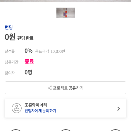
펀딩
0원
펀딩 완료
0%
달성률
목표금액 10,000원
종료
남은기간
0명
참여자
프로젝트 공유하기
조흔와이너리
진행자에게 문의하기