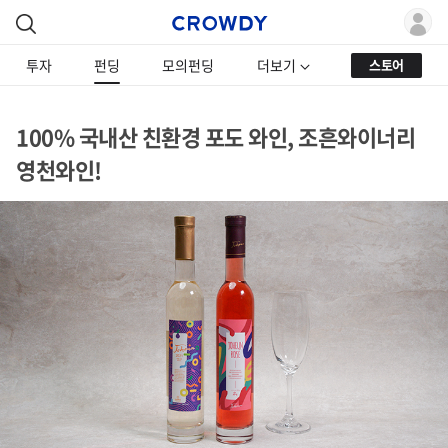
투자
펀딩
모의펀딩
더보기
스토어
100% 국내산 친환경 포도 와인, 조흔와이너리
영천와인!