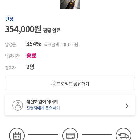
펀딩
354,000원
펀딩 완료
354%
달성률
목표금액 100,000원
종료
남은기간
2명
참여자
프로젝트 공유하기
예인화원와이너리
진행자에게 문의하기