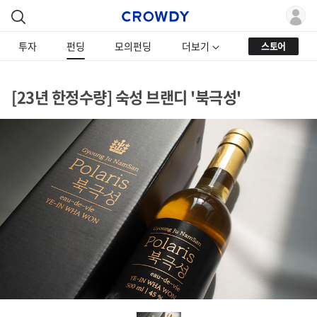
투자
펀딩
모의펀딩
더보기
스토어
[23년 한정수량] 숙성 브랜디 '북극성'