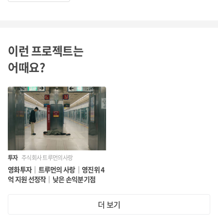
이런 프로젝트는
어때요?
투자
주식회사 트루먼의사랑
영화투자｜트루먼의 사랑｜영진위 4
억 지원 선정작｜낮은 손익분기점
더 보기