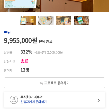
펀딩
9,955,000원
펀딩 완료
332%
달성률
목표금액 3,000,000원
종료
남은기간
12명
참여자
프로젝트 공유하기
주식회사 여수와
진행자에게 문의하기