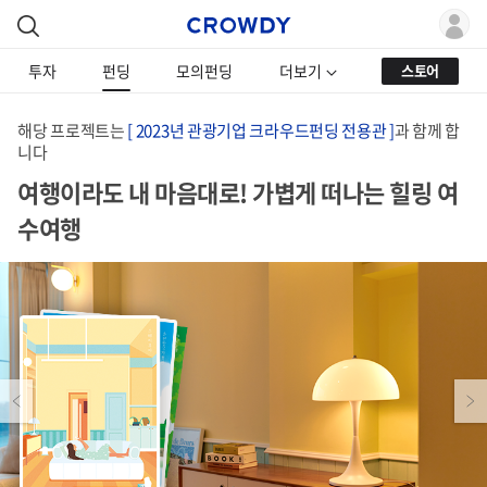
투자
펀딩
모의펀딩
더보기
스토어
해당 프로젝트는
[ 2023년 관광기업 크라우드펀딩 전용관 ]
과 함께 합
니다
여행이라도 내 마음대로! 가볍게 떠나는 힐링 여
수여행
Previous
Next