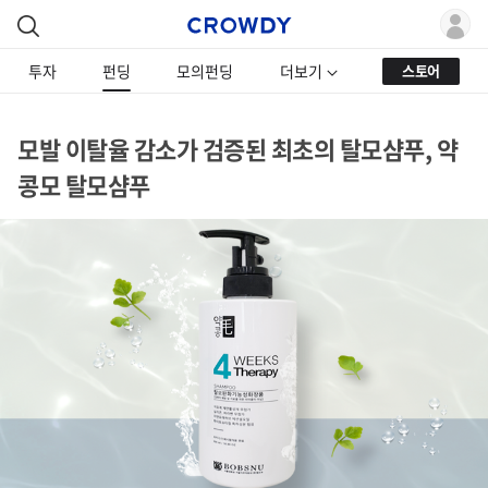
투자
펀딩
모의펀딩
더보기
스토어
모발 이탈율 감소가 검증된 최초의 탈모샴푸, 약
콩모 탈모샴푸