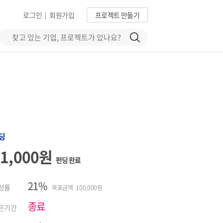
로그인
회원가입
프로젝트 만들기
|
딩
21,000원
펀딩 완료
21%
성률
목표금액 100,000원
종료
은기간