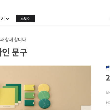
보기
스토어
과 함께 합니다
자인 문구
펀
달
남