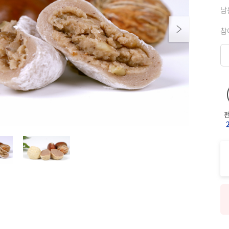
남
Next
참