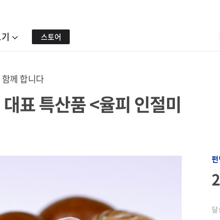
보기
스토어
 함께 합니다
 대표 특산품 <율피 인절미
펀
달