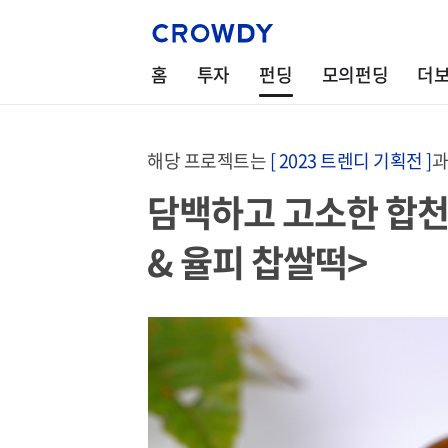
홈
투자
펀딩
모의펀딩
더
해당 프로젝트는
[ 2023 트렌디 기획전 ]
과
담백하고 고소한 합천
& 율피 찹쌀떡>