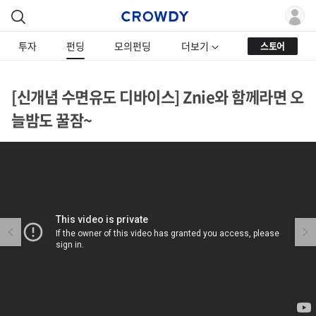
투자
펀딩
모의펀딩
더보기
스토어
[신개념 수면유도 디바이스] Znie와 함께라면 오
늘밤도 꿀잠~
Previous
Next