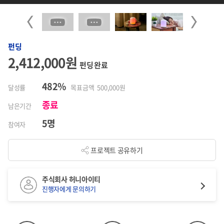
Previous
Next
펀딩
2,412,000원
펀딩 완료
482%
달성률
목표금액 500,000원
종료
남은기간
5명
참여자
프로젝트 공유하기
주식회사 허니아이티
진행자에게 문의하기