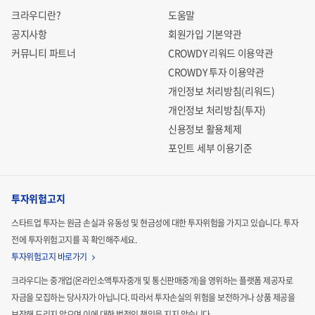
크라우디란?
도움말
공지사항
회원가입 기본약관
커뮤니티 파트너
CROWDY 리워드 이용약관
CROWDY 투자 이용약관
개인정보 처리방침(리워드)
개인정보 처리방침(투자)
신용정보 활용체제
포인트 세부 이용기준
투자위험고지
스타트업 투자는 원금 손실과 유동성 및 현금성에 대한 투자위험을 가지고 있습니다.
투자
전에 투자위험고지를 꼭 확인해주세요.
투자위험고지 바로가기
크라우디는 중개업(온라인소액투자중개 및 통신판매중개)을 영위하는 플랫폼 제공자로
자금을 모집하는
당사자가 아닙니다. 따라서 투자손실의 위험을 보전하거나 상품 제공을
보장해 드리지 않으며 이에 대한 법적인
책임을 지지 않습니다.