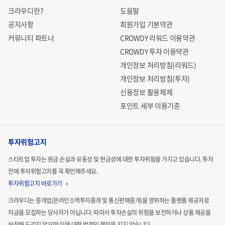
크라우디란?
도움말
공지사항
회원가입 기본약관
커뮤니티 파트너
CROWDY 리워드 이용약관
CROWDY 투자 이용약관
개인정보 처리방침(리워드)
개인정보 처리방침(투자)
신용정보 활용체제
포인트 세부 이용기준
투자위험고지
스타트업 투자는 원금 손실과 유동성 및 현금성에 대한 투자위험을 가지고 있습니다.
투자
전에 투자위험고지를 꼭 확인해주세요.
투자위험고지 바로가기
크라우디는 중개업(온라인소액투자중개 및 통신판매중개)을 영위하는 플랫폼 제공자로
자금을 모집하는
당사자가 아닙니다. 따라서 투자손실의 위험을 보전하거나 상품 제공을
보장해 드리지 않으며 이에 대한 법적인
책임을 지지 않습니다.