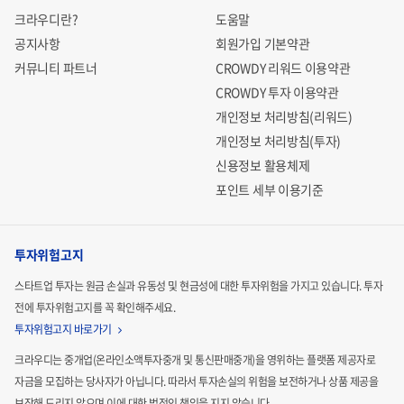
크라우디란?
도움말
공지사항
회원가입 기본약관
커뮤니티 파트너
CROWDY 리워드 이용약관
CROWDY 투자 이용약관
개인정보 처리방침(리워드)
개인정보 처리방침(투자)
신용정보 활용체제
포인트 세부 이용기준
투자위험고지
스타트업 투자는 원금 손실과 유동성 및 현금성에 대한 투자위험을 가지고 있습니다.
투자
전에 투자위험고지를 꼭 확인해주세요.
투자위험고지 바로가기
크라우디는 중개업(온라인소액투자중개 및 통신판매중개)을 영위하는 플랫폼 제공자로
자금을 모집하는
당사자가 아닙니다. 따라서 투자손실의 위험을 보전하거나 상품 제공을
보장해 드리지 않으며 이에 대한 법적인
책임을 지지 않습니다.