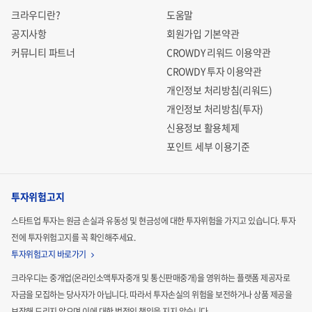
크라우디란?
도움말
공지사항
회원가입 기본약관
커뮤니티 파트너
CROWDY 리워드 이용약관
CROWDY 투자 이용약관
개인정보 처리방침(리워드)
개인정보 처리방침(투자)
신용정보 활용체제
포인트 세부 이용기준
투자위험고지
스타트업 투자는 원금 손실과 유동성 및 현금성에 대한 투자위험을 가지고 있습니다.
투자
전에 투자위험고지를 꼭 확인해주세요.
투자위험고지 바로가기
크라우디는 중개업(온라인소액투자중개 및 통신판매중개)을 영위하는 플랫폼 제공자로
자금을 모집하는
당사자가 아닙니다. 따라서 투자손실의 위험을 보전하거나 상품 제공을
보장해 드리지 않으며 이에 대한 법적인
책임을 지지 않습니다.