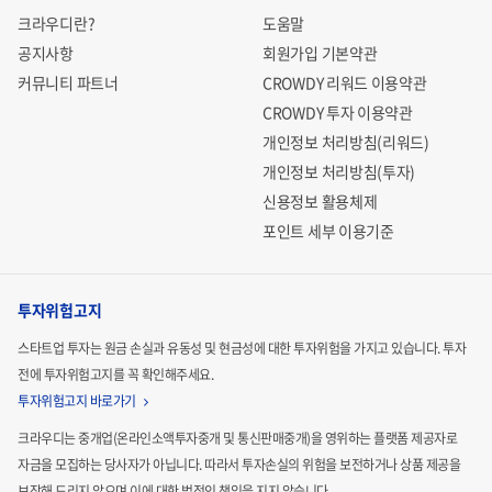
크라우디란?
도움말
공지사항
회원가입 기본약관
커뮤니티 파트너
CROWDY 리워드 이용약관
CROWDY 투자 이용약관
개인정보 처리방침(리워드)
개인정보 처리방침(투자)
신용정보 활용체제
포인트 세부 이용기준
투자위험고지
스타트업 투자는 원금 손실과 유동성 및 현금성에 대한 투자위험을 가지고 있습니다.
투자
전에 투자위험고지를 꼭 확인해주세요.
투자위험고지 바로가기
크라우디는 중개업(온라인소액투자중개 및 통신판매중개)을 영위하는 플랫폼 제공자로
자금을 모집하는
당사자가 아닙니다. 따라서 투자손실의 위험을 보전하거나 상품 제공을
보장해 드리지 않으며 이에 대한 법적인
책임을 지지 않습니다.