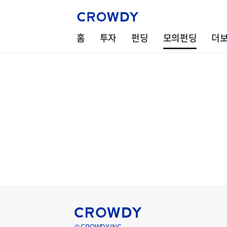
홈
투자
펀딩
모의펀딩
더
© CROWDY INC.