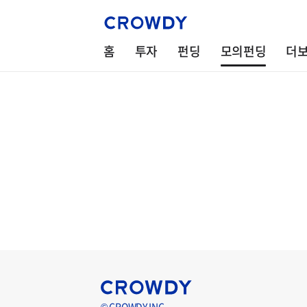
홈
투자
펀딩
모의펀딩
더
© CROWDY INC.