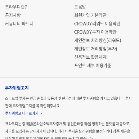
크라우디란?
도움말
공지사항
회원가입 기본약관
커뮤니티 파트너
CROWDY 리워드 이용약관
CROWDY 투자 이용약관
개인정보 처리방침(리워드)
개인정보 처리방침(투자)
신용정보 활용체제
포인트 세부 이용기준
투자위험고지
스타트업 투자는 원금 손실과 유동성 및 현금성에 대한 투자위험을 가지고 있습니다.
투자
전에 투자위험고지를 꼭 확인해주세요.
투자위험고지 바로가기
크라우디는 중개업(온라인소액투자중개 및 통신판매중개)을 영위하는 플랫폼 제공자로
자금을 모집하는
당사자가 아닙니다. 따라서 투자손실의 위험을 보전하거나 상품 제공을
보장해 드리지 않으며 이에 대한 법적인
책임을 지지 않습니다.