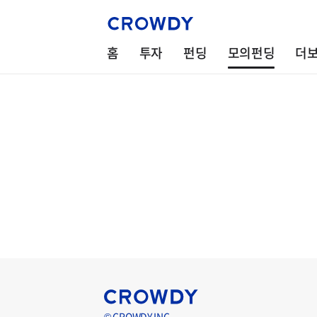
홈
투자
펀딩
모의펀딩
더
© CROWDY INC.