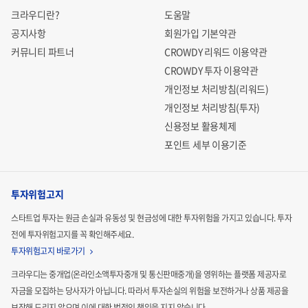
크라우디란?
도움말
공지사항
회원가입 기본약관
커뮤니티 파트너
CROWDY 리워드 이용약관
CROWDY 투자 이용약관
개인정보 처리방침(리워드)
개인정보 처리방침(투자)
신용정보 활용체제
포인트 세부 이용기준
투자위험고지
스타트업 투자는 원금 손실과 유동성 및 현금성에 대한 투자위험을 가지고 있습니다.
투자
전에 투자위험고지를 꼭 확인해주세요.
투자위험고지 바로가기
크라우디는 중개업(온라인소액투자중개 및 통신판매중개)을 영위하는 플랫폼 제공자로
자금을 모집하는
당사자가 아닙니다. 따라서 투자손실의 위험을 보전하거나 상품 제공을
보장해 드리지 않으며 이에 대한 법적인
책임을 지지 않습니다.