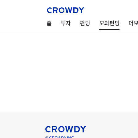
홈
투자
펀딩
모의펀딩
더
© CROWDY INC.