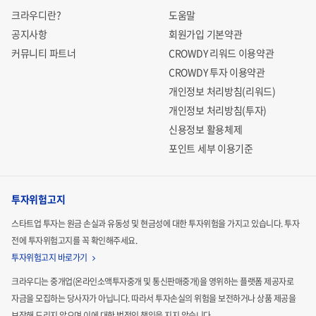
크라우디란?
도움말
공지사항
회원가입 기본약관
커뮤니티 파트너
CROWDY 리워드 이용약관
CROWDY 투자 이용약관
개인정보 처리방침(리워드)
개인정보 처리방침(투자)
신용정보 활용체제
포인트 세부 이용기준
투자위험고지
스타트업 투자는 원금 손실과 유동성 및 현금성에 대한 투자위험을 가지고 있습니다.
투자
전에 투자위험고지를 꼭 확인해주세요.
투자위험고지 바로가기
크라우디는 중개업(온라인소액투자중개 및 통신판매중개)을 영위하는 플랫폼 제공자로
자금을 모집하는
당사자가 아닙니다. 따라서 투자손실의 위험을 보전하거나 상품 제공을
보장해 드리지 않으며 이에 대한 법적인
책임을 지지 않습니다.