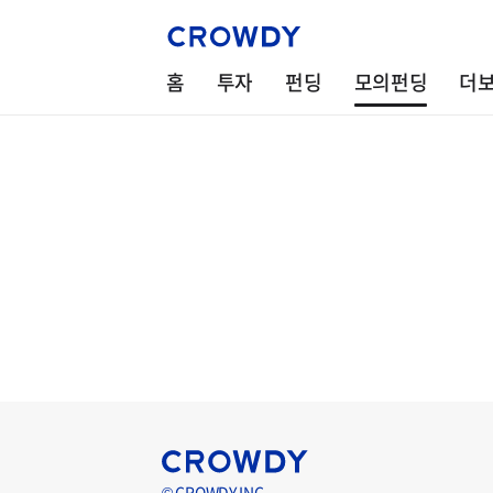
홈
투자
펀딩
모의펀딩
더
© CROWDY INC.