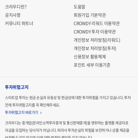
크라우디란?
도움말
공지사항
회원가입 기본약관
커뮤니티 파트너
CROWDY 리워드 이용약관
CROWDY 투자 이용약관
개인정보 처리방침(리워드)
개인정보 처리방침(투자)
신용정보 활용체제
포인트 세부 이용기준
투자위험고지
스타트업 투자는 원금 손실과 유동성 및 현금성에 대한 투자위험을 가지고 있습니다.
투자
전에 투자위험고지를 꼭 확인해주세요.
투자위험고지 바로가기
크라우디는 중개업(온라인소액투자중개 및 통신판매중개)을 영위하는 플랫폼 제공자로
자금을 모집하는
당사자가 아닙니다. 따라서 투자손실의 위험을 보전하거나 상품 제공을
보장해 드리지 않으며 이에 대한 법적인
책임을 지지 않습니다.