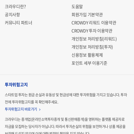
크라우디란?
도움말
공지사항
회원가입 기본약관
커뮤니티 파트너
CROWDY 리워드 이용약관
CROWDY 투자 이용약관
개인정보 처리방침(리워드)
개인정보 처리방침(투자)
신용정보 활용체제
포인트 세부 이용기준
투자위험고지
스타트업 투자는 원금 손실과 유동성 및 현금성에 대한 투자위험을 가지고 있습니다.
투자
전에 투자위험고지를 꼭 확인해주세요.
투자위험고지 바로가기
크라우디는 중개업(온라인소액투자중개 및 통신판매중개)을 영위하는 플랫폼 제공자로
자금을 모집하는
당사자가 아닙니다. 따라서 투자손실의 위험을 보전하거나 상품 제공을
보장해 드리지 않으며 이에 대한 법적인
책임을 지지 않습니다.