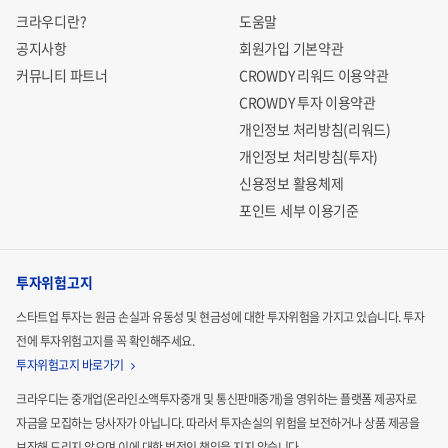
크라우디란?
도움말
공지사항
회원가입 기본약관
커뮤니티 파트너
CROWDY 리워드 이용약관
CROWDY 투자 이용약관
개인정보 처리방침(리워드)
개인정보 처리방침(투자)
신용정보 활용체제
포인트 세부 이용기준
투자위험고지
스타트업 투자는 원금 손실과 유동성 및 현금성에 대한 투자위험을 가지고 있습니다.
투자
전에 투자위험고지를 꼭 확인해주세요.
투자위험고지 바로가기
크라우디는 중개업(온라인소액투자중개 및 통신판매중개)을 영위하는 플랫폼 제공자로
자금을 모집하는
당사자가 아닙니다. 따라서 투자손실의 위험을 보전하거나 상품 제공을
보장해 드리지 않으며 이에 대한 법적인
책임을 지지 않습니다.