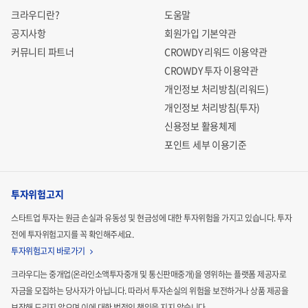
크라우디란?
도움말
공지사항
회원가입 기본약관
커뮤니티 파트너
CROWDY 리워드 이용약관
CROWDY 투자 이용약관
개인정보 처리방침(리워드)
개인정보 처리방침(투자)
신용정보 활용체제
포인트 세부 이용기준
투자위험고지
스타트업 투자는 원금 손실과 유동성 및 현금성에 대한 투자위험을 가지고 있습니다.
투자
전에 투자위험고지를 꼭 확인해주세요.
투자위험고지 바로가기
크라우디는 중개업(온라인소액투자중개 및 통신판매중개)을 영위하는 플랫폼 제공자로
자금을 모집하는
당사자가 아닙니다. 따라서 투자손실의 위험을 보전하거나 상품 제공을
보장해 드리지 않으며 이에 대한 법적인
책임을 지지 않습니다.